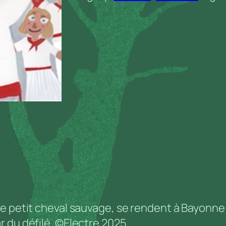
n
t
i
t
é
d
e
L
e
s
a
v
e
n
e petit cheval sauvage, se rendent à Bayonne p
t
r du défilé. ©Electre 2025