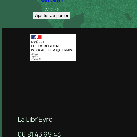
23,00
€
Ajouter au panier
La Libr'Eyre
06 81 43 69 43