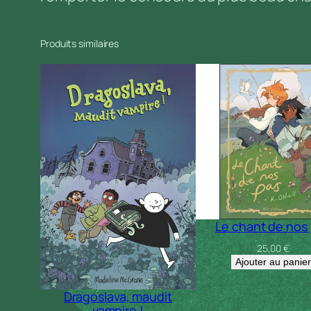
Produits similaires
Le chant de nos
25,00
€
Ajouter au panier
Dragoslava, maudit
vampire !