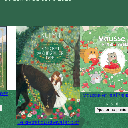
u
r
e
s
d
e
m
o
n
s
i
 pas
Mousse et les Frais
e
14,50
€
u
Ajouter au panier
r
Le secret du chevalier d’or
P