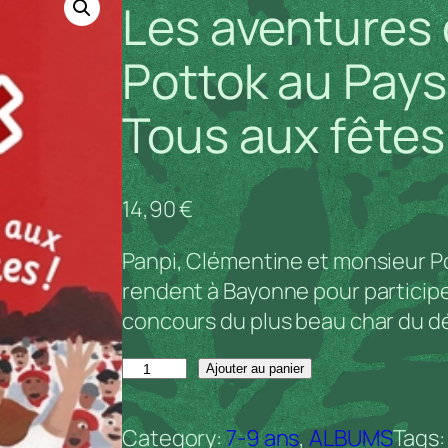
Les aventures
Pottok au Pays 
Tous aux fêtes 
14,90
€
Panpi, Clémentine et monsieur Po
rendent à Bayonne pour participer
concours du plus beau char du dé
q
Ajouter au panier
u
a
Category:
7-9 ans
, 
ALBUMS
Tags