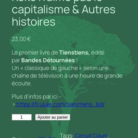
capitalisme & Autres
histoires
23,00
€
Le premier livre de
Tienstiens,
édité
par
Bandes Détournées
!
Un « classique de gauche » selon une
chaîne de télévision à une heure de grande
écoute.
Plus d’infos par ici -
>
https://fr.ulule.com/tienstiens_bd/
q
Ajouter au panier
u
a
Tags:
Circuit Court
, 