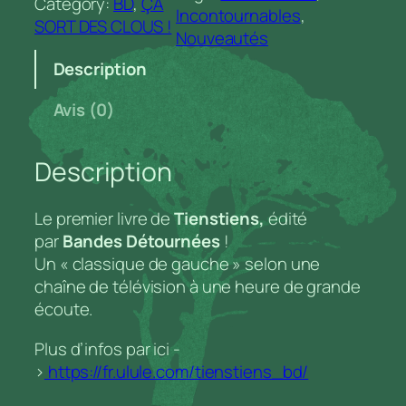
Category:
BD
, 
ÇA
n
Incontournables
, 
SORT DES CLOUS !
t
Nouveautés
i
Description
t
é
Avis (0)
d
e
Description
K
o
k
Le premier livre de
Tienstiens,
édité
o
par
Bandes Détournées
!
n
Un « classique de gauche » selon une
'
chaîne de télévision à une heure de grande
a
écoute.
i
m
Plus d’infos par ici -
e
>
https://fr.ulule.com/tienstiens_bd/
p